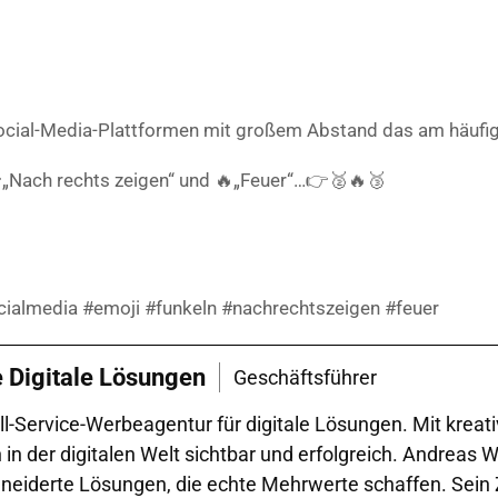
n Social-Media-Plattformen mit großem Abstand das am häu
👉„Nach rechts zeigen“ und 🔥„Feuer“…👉🥈🔥🥉
cialmedia #emoji #funkeln #nachrechtszeigen #feuer
e Digitale Lösungen
Geschäftsführer
l-Service-Werbeagentur für digitale Lösungen. Mit kreat
der digitalen Welt sichtbar und erfolgreich. Andreas Wal
iderte Lösungen, die echte Mehrwerte schaffen. Sein Zie