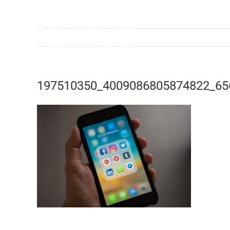
Zum
Inhalt
springen
197510350_4009086805874822_65