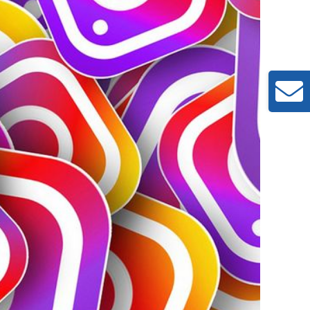
Toggle
Sliding
Bar
Area