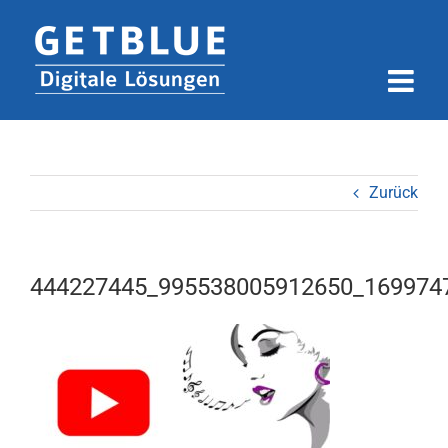
Zum
Inhalt
springen
Zurück
444227445_995538005912650_169974