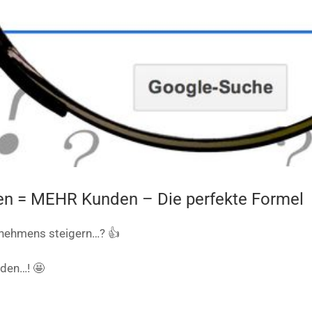
en = MEHR Kunden – Die perfekte Formel
rnehmens steigern…? 👍
den…! 🤩