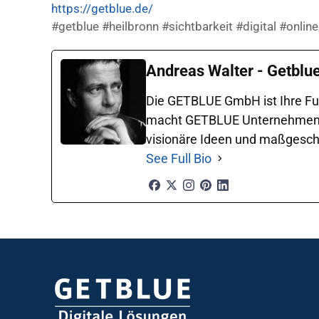
https://getblue.de/
#getblue #heilbronn #sichtbarkeit #digital #onli
Andreas Walter - Getblu
Die GETBLUE GmbH ist Ihre Ful
macht GETBLUE Unternehmen in 
visionäre Ideen und maßgeschne
See Full Bio