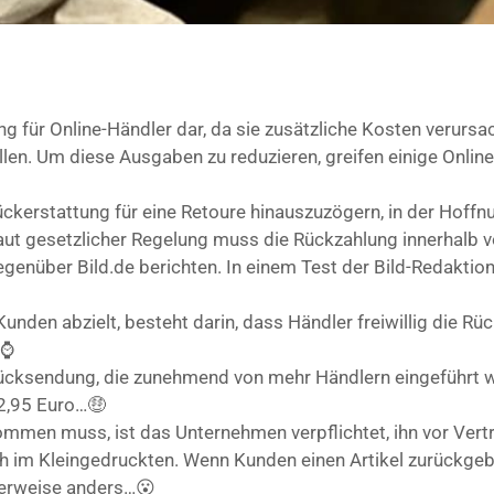
g für Online-Händler dar, da sie zusätzliche Kosten verursa
en. Um diese Ausgaben zu reduzieren, greifen einige Online
Rückerstattung für eine Retoure hinauszuzögern, in der Hoffn
ut gesetzlicher Regelung muss die Rückzahlung innerhalb vo
egenüber Bild.de berichten. In einem Test der Bild-Redaktio
 Kunden abzielt, besteht darin, dass Händler freiwillig die Rü
…⌚
 Rücksendung, die zunehmend von mehr Händlern eingeführt 
 2,95 Euro…🤑
men muss, ist das Unternehmen verpflichtet, ihn vor Vertr
h im Kleingedruckten. Wenn Kunden einen Artikel zurückgebe
herweise anders…😮