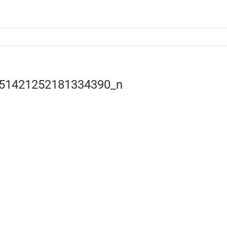
Quick 
51421252181334390_n