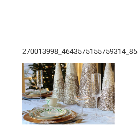
Zum
Inhalt
springen
270013998_4643575155759314_85