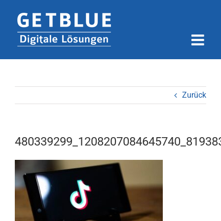
Zum
Inhalt
springen
Zurück
480339299_1208207084645740_81938