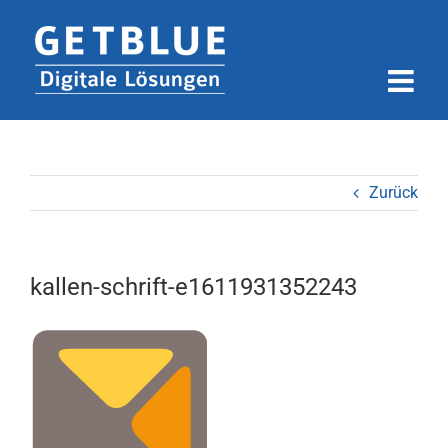
Zum
Inhalt
springen
Zurück
kallen-schrift-e1611931352243