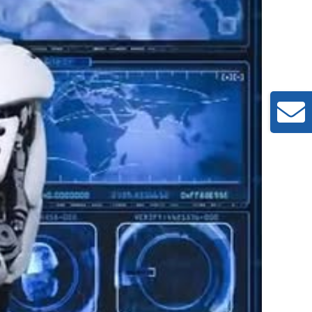
Toggle
Sliding
Bar
Area